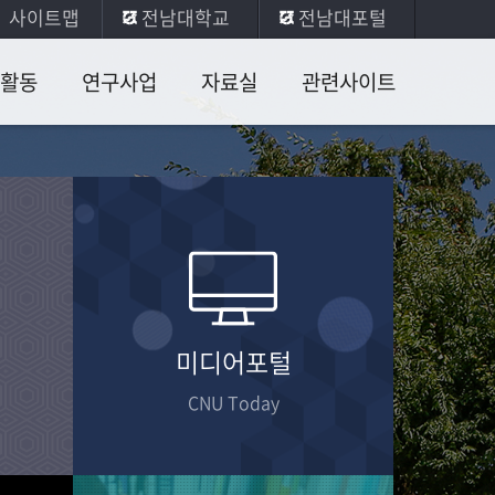
사이트맵
전남대학교
전남대포털
활동
연구사업
자료실
관련사이트
술대회
학내과제
연구소총
관련사이트
서
술대회
산학과제
단행본
연구사업실적
학술행사
연회
자료
일반자료
미디어포털
CNU Today