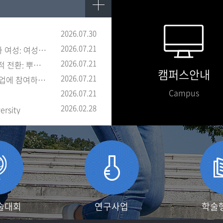
2026.07.30
2026.07.21
연구기획지원사업(RPM) <518 광주 민중항쟁과 여성: 여성의 국가폭력 경험과 저항
2026.07.21
한국여성학회 춘계학술대회 <페미니즘의 지역적 전환: 뿌리내린 지식, 이동하는 연대&g
캠퍼스안내
2026.07.21
젠더연구소가 인문사회 대학기초연구소지원사업에 참여하게 되었습니다.
Campus
2026.07.21
2026.02.28
ersity
술대회
연구사업
학술