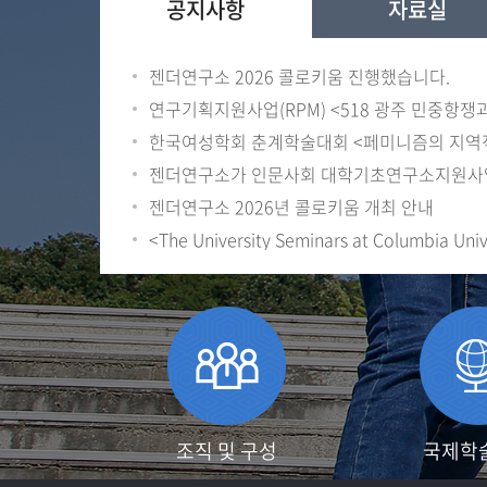
공지사항
자료실
젠더연구소 2026 콜로키움 진행했습니다.
젠더연구소 2026년 콜로키움 개최 안내
<The University Seminars at Columbia Univ
조직 및 구성
국제학