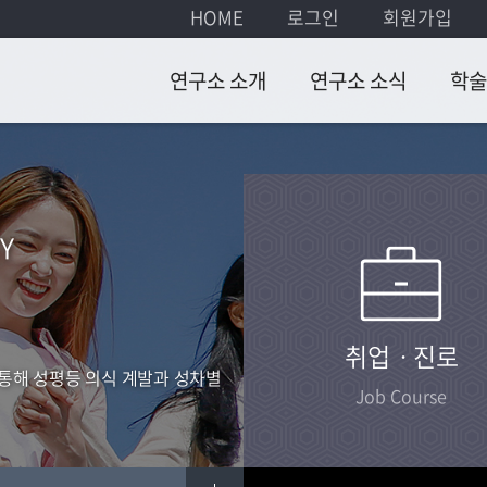
HOME
로그인
회원가입
연구소 소개
연구소 소식
학술
인사말
공지사항
국제학
목적 및 연혁
자유게시판
국내학
Y
조직 및 구성
뉴스레이터
집담회
연구진 소개
초청강
규정
취업ㆍ진로
 통해 성평등 의식 계발과 성차별
연구소 위치
Job Course