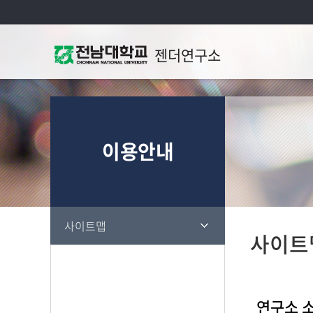
젠더연구소
이용안내
사이트맵
사이트
연구소 