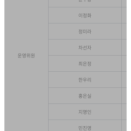
이정화
정미라
차선자
운영위원
최은정
한우리
홍은실
지명인
민진영