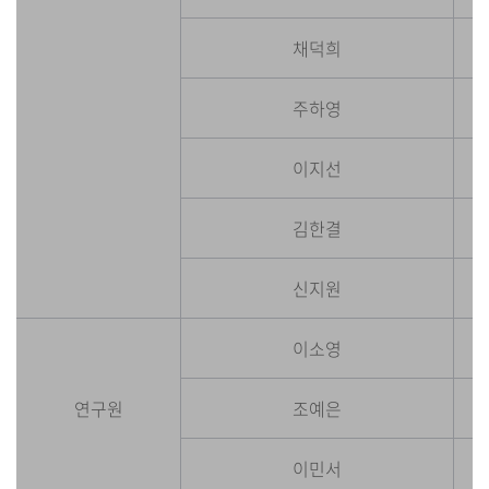
채덕희
주하영
이지선
김한결
신지원
이소영
연구원
조예은
이민서