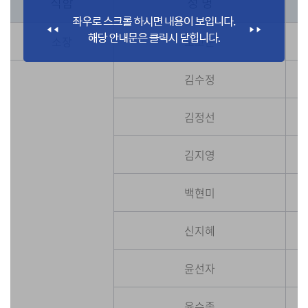
직함
성 명
소장
노고운
김수정
김정선
김지영
백현미
신지혜
윤선자
윤수종